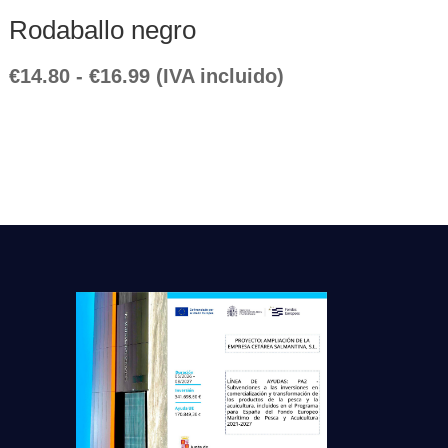
Rodaballo negro
Rango
€
14.80
-
€
16.99
(IVA incluido)
de
precios:
desde
€14.80
hasta
€16.99