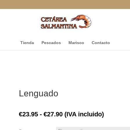
Tienda
Pescados
Marisco
Contacto
Lenguado
Rango
€
23.95
-
€
27.90
(IVA incluido)
de
precios: