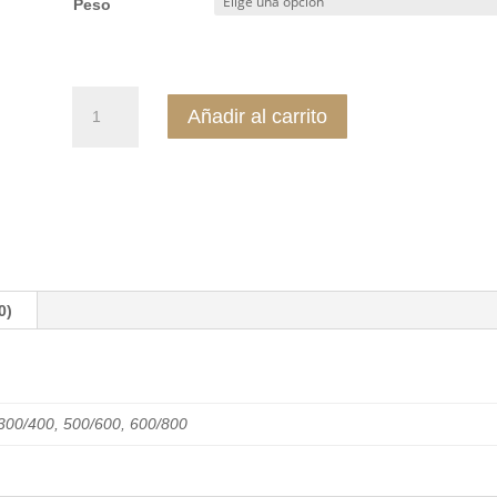
Peso
desde
€23.95
hasta
Lenguado
€27.90
Añadir al carrito
cantidad
0)
 300/400, 500/600, 600/800