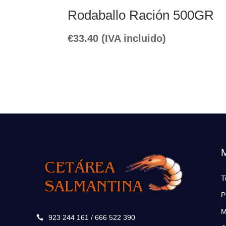
Rodaballo Ración 500GR
€
33.40
(IVA incluido)
T
P
M
923 244 161 / 666 522 390
