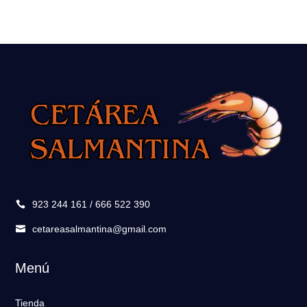
923 244 161 / 666 522 390

cetareasalmantina@gmail.com

Menú
Tienda