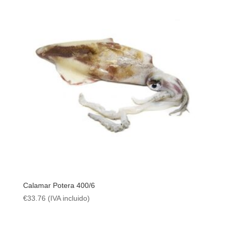
€18.95
hasta
€19.90
Calamar Potera 400/6
€
33.76
(IVA incluido)