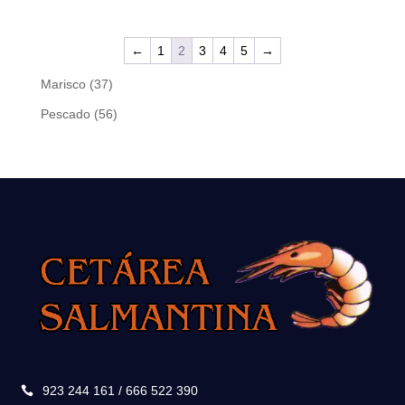
←
1
2
3
4
5
→
37
Marisco
37
productos
56
Pescado
56
productos
923 244 161 / 666 522 390
