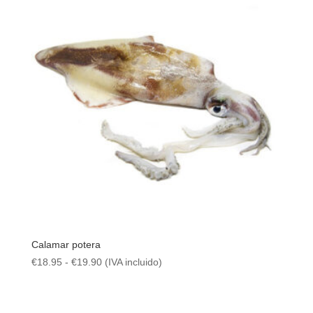
Calamar potera
Rango
€
18.95
-
€
19.90
(IVA incluido)
de
precios:
desde